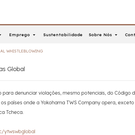
Emprego
Sobre Nós
Con
Sustentabilidade
AL WHISTLEBLOWING
s Global
 para denunciar violações, mesmo potenciais, do Código de
os países onde a Yokohama TWS Company opera, exceto aq
ca Tcheca.
c/ytwswbglobal