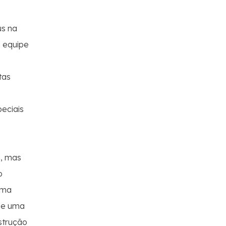
us na
a equipe
tas
eciais
a, mas
o
uma
 de uma
strução