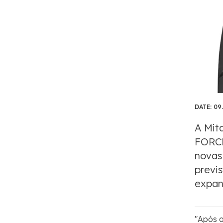
DATE:
09
A Mit
FORCE
novas
previ
expan
"Após 