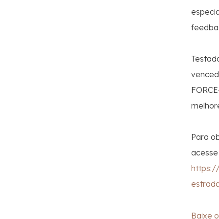
especia
feedbac
Testad
venced
FORCE+
melhore
Para o
acesse 
https:
estrad
Baixe 