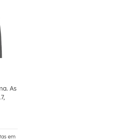
a. As
7,
tas em