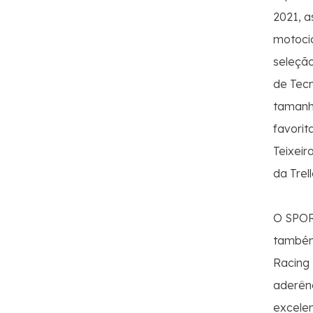
2021, 
motocic
seleção
de Tec
tamanho
favorit
Teixeir
da Trel
O SPORT
também 
Racing 
aderên
excelen