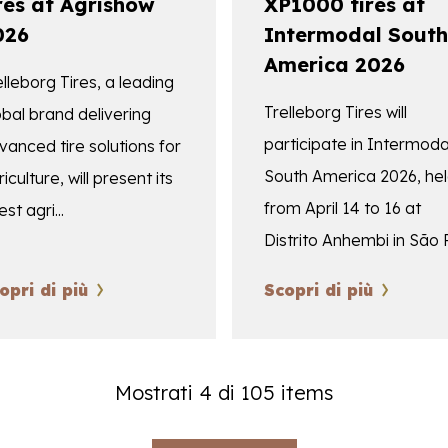
res at Agrishow
XP1000 tires at
026
Intermodal South
America 2026
elleborg Tires, a leading
Trelleborg Tires will
obal brand delivering
participate in Intermoda
vanced tire solutions for
South America 2026, he
iculture, will present its
from April 14 to 16 at
est agri...
Distrito Anhembi in São P.
opri di più
Scopri di più
Mostrati 4 di 105 items