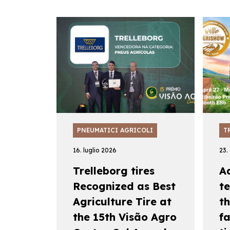
PNEUMATICI AGRICOLI
T
16. luglio 2026
23.
Trelleborg tires
A
Recognized as Best
t
Agriculture Tire at
th
the 15th Visão Agro
f