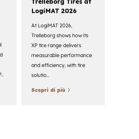
Trelleborg Tires at
LogiMAT 2026
At LogiMAT 2026,
Trelleborg shows how its
l
XP tire range delivers
ld
measurable performance
and efficiency, with tire
..
solutio...
Scopri di più