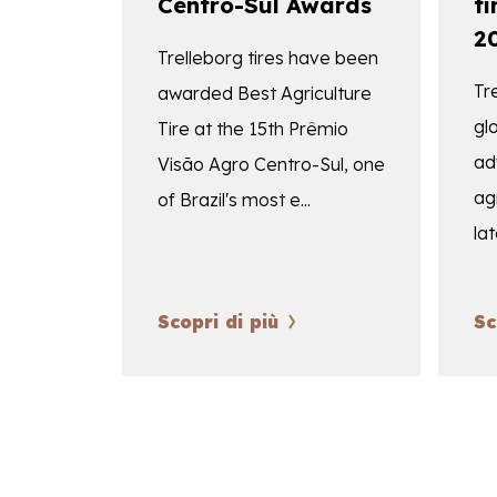
Centro-Sul Awards
ti
2
Trelleborg tires have been
Tr
awarded Best Agriculture
gl
Tire at the 15th Prêmio
ad
Visão Agro Centro-Sul, one
agr
of Brazil's most e...
lat
Scopri di più
Sc