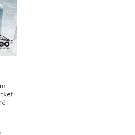
em
ocket
tě
m