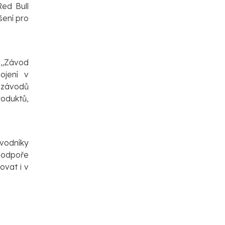
Red Bull
šení pro
: „Závod
ojení v
 závodů
roduktů,
ávodníky
 podpoře
ovat i v