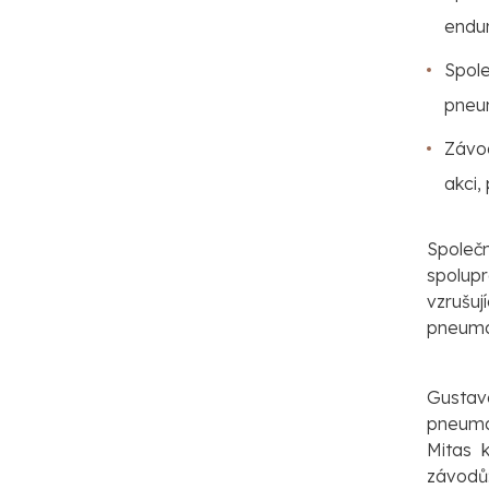
endu
Spole
pneum
Závo
akci,
Společ
spolup
vzrušuj
pneumat
Gustav
pneuma
Mitas 
závodů: