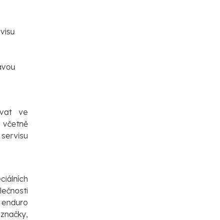
visu
avou
ovat ve
 včetně
servisu
iálních
ečnosti
 enduro
 značky,