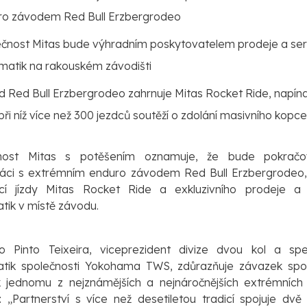
ro závodem Red Bull Erzbergrodeo
čnost Mitas bude výhradním poskytovatelem prodeje a ser
atik na rakouském závodišti
d Red Bull Erzbergrodeo zahrnuje
Mitas Rocket Ride
, napín
 při níž více než 300 jezdců soutěží o zdolání masivního kopce
nost Mitas s potěšením oznamuje, že bude pokrač
ráci s extrémním enduro závodem Red Bull Erzbergrodeo,
ící jízdy
Mitas Rocket Ride
a exkluzivního prodeje a 
ik v místě závodu.
o Pinto Teixeira, viceprezident divize dvou kol a spec
tik společnosti Yokohama TWS, zdůrazňuje závazek spol
k jednomu z nejznámějších a nejnáročnějších extrémních
 „Partnerství s více než desetiletou tradicí spojuje dvě