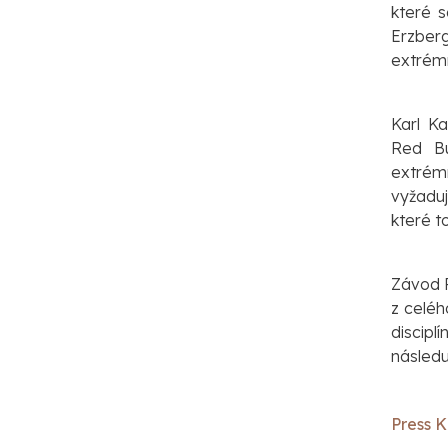
které s
Erzberg
extrémn
Karl Ka
Red Bu
extrém
vyžaduj
které t
Závod R
z celéh
discipl
následuj
Press K