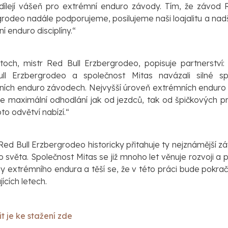
dílejí vášeň pro extrémní enduro závody. Tím, že závod 
rodeo nadále podporujeme, posilujeme naši loajalitu a nad
í enduro disciplíny.“
toch, mistr Red Bull Erzbergrodeo, popisuje partnerství
ll Erzbergrodeo a společnost Mitas navázali silné sp
ních enduro závodech. Nejvyšší úroveň extrémních enduro
e maximální odhodlání jak od jezdců, tak od špičkových p
oto odvětví nabízí.“
ed Bull Erzbergrodeo historicky přitahuje ty nejznámější z
o světa. Společnost Mitas se již mnoho let věnuje rozvoji a
íny extrémního endura a těší se, že v této práci bude pokrač
ících letech.
it je ke stažení zde