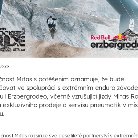
05.23
čnost Mitas s potěšením oznamuje, že bude
čovat ve spolupráci s extrémním enduro závod
ll Erzbergrodeo, včetně vzrušující jízdy Mitas R
a exkluzivního prodeje a servisu pneumatik v mís
u.
čnost Mitas rozšiřuje své desetileté partnerství s extrémní