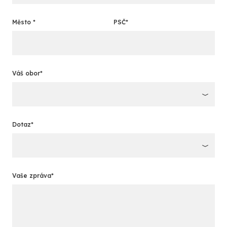
Město *
PSČ*
Váš obor*
Dotaz*
Vaše zpráva*