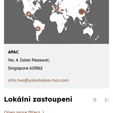
APAC
No. 4 Jalan Pesawat,
Singapore 619362
info.tws@yokohama-tws.com
Lokální zastoupení
Open more filters